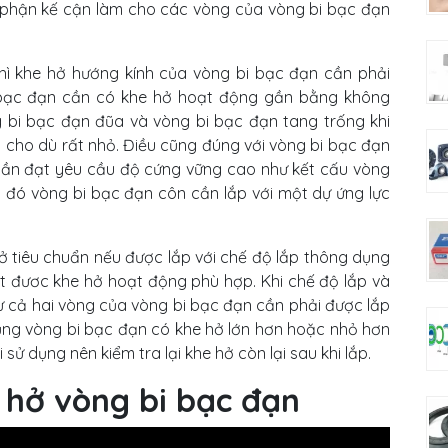
phận kế cận làm cho các vòng của vòng bi bạc đạn
hì khe hở hướng kính của vòng bi bạc đạn cần phải
 bạc đạn cần có khe hở hoạt động gần bằng không
g bi bạc đạn đũa và vòng bi bạc đạn tang trống khi
 cho dù rất nhỏ. Điều cũng đúng với vòng bi bạc đạn
 cần đạt yêu cầu độ cứng vững cao như kết cấu vòng
i đó vòng bi bạc đạn côn cần lắp với một dự ứng lực
 tiêu chuẩn nếu được lắp với chế độ lắp thông dụng
ạt đươc khe hở hoạt động phù hợp. Khi chế độ lắp và
hư cả hai vòng của vòng bi bạc đạn cần phải được lắp
 dụng vòng bi bạc đạn có khe hở lớn hơn hoặc nhỏ hơn
ử dụng nên kiểm tra lại khe hở còn lại sau khi lắp.
 hở vòng bi bạc đạn