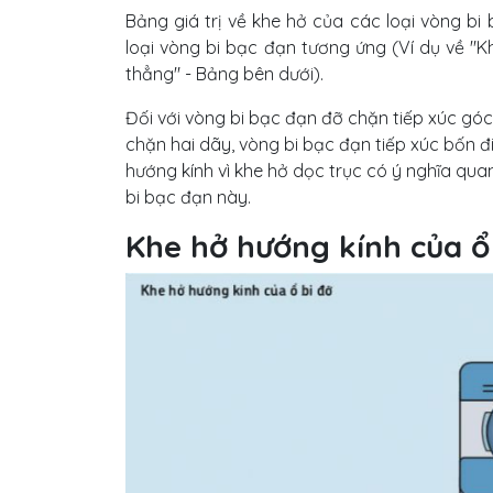
Bảng giá trị về khe hở của các loại vòng bi
loại vòng bi bạc đạn tương ứng (Ví dụ về "
thẳng" - Bảng bên dưới).
Đối với vòng bi bạc đạn đỡ chặn tiếp xúc gó
chặn hai dãy, vòng bi bạc đạn tiếp xúc bốn đ
hướng kính vì khe hở dọc trục có ý nghĩa quan
bi bạc đạn này.
Khe hở hướng kính của ổ