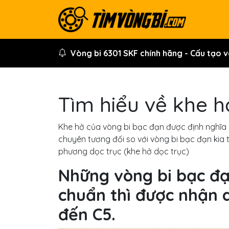
Vòng bi 6301 SKF chính hãng - Cấu t
|
Tìm hiểu về khe h
Khe hở của vòng bi bạc đạn được định nghĩa
chuyên tương đối so với vòng bi bạc đạn kia
phương dọc trục (khe hở dọc trục)
Những vòng bi bạc đạ
chuẩn thì được nhận 
đến C5.