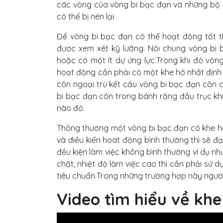
các vòng của vòng bi bạc đạn và những bộ 
có thể bị nén lại.
Để vòng bi bạc đạn có thể hoạt động tốt t
được xem xét kỹ lưỡng. Nói chung vòng bi
hoặc có một ít dự ứng lực.Trong khi đó vòn
hoạt động cần phải có một khe hở nhất định
côn ngoại trừ kết cấu vòng bi bạc đạn côn
bi bạc đạn côn trong bánh răng đầu trục kh
nào đó.
Thông thường một vòng bi bạc đạn có khe hở
và điều kiến hoat động bình thường thì sẽ đ
đều kiện làm việc không bình thường ví dụ n
chặt, nhiệt độ làm việc cao thì cần phải sử
tiêu chuẩn.Trong những trường hợp này người s
Video tìm hiểu về khe