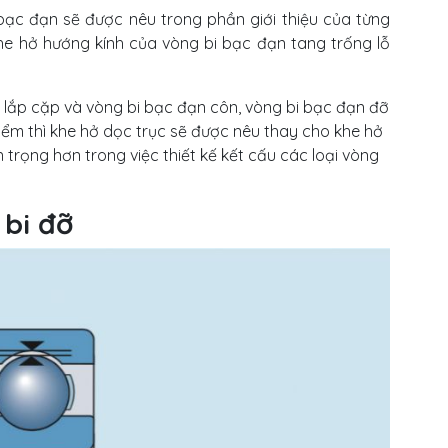
 bạc đạn sẽ được nêu trong phần giới thiệu của từng
Khe hở hướng kính của vòng bi bạc đạn tang trống lỗ
c lắp cặp và vòng bi bạc đạn côn, vòng bi bạc đạn đỡ
iểm thì khe hở dọc trục sẽ được nêu thay cho khe hở
 trọng hơn trong việc thiết kế kết cấu các loại vòng
 bi đỡ