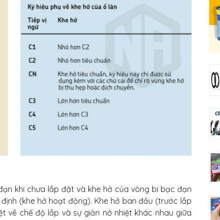
đạn khi chưa lắp đặt và khe hở của vòng bi bạc đạn
 định (khe hở hoạt động). Khe hở ban đầu (trước lắp
ệt về chế độ lắp và sự giản nở nhiệt khác nhau giữa