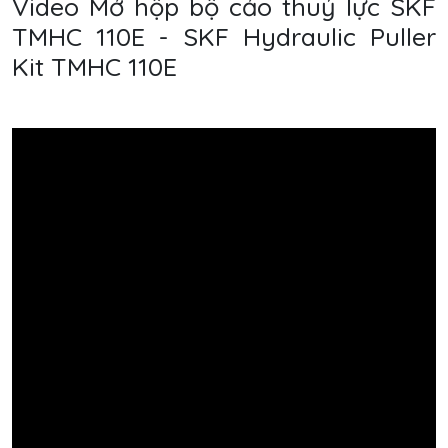
Video Mở hộp bộ cảo thuỷ lực SKF
TMHC 110E - SKF Hydraulic Puller
Kit TMHC 110E